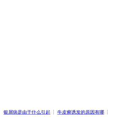
┆
银屑病是由于什么引起
┆
牛皮癣诱发的原因有哪
┆