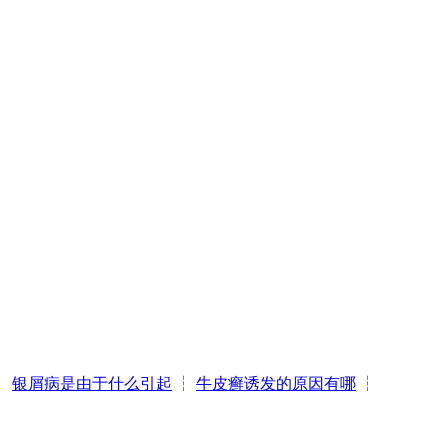
┆
银屑病是由于什么引起
┆
牛皮癣诱发的原因有哪
┆