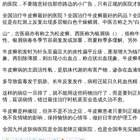
的医院，不要随意轻信那些路边的小广告，只有正规的医院才
全国治疗牛皮癣最好的医院？全国治疗牛皮癣最好的药品？全
征是在红斑上反复出现多层银白色干燥鳞屑。中医古称之为”白
山“，古医籍亦有称之为松皮癣。西医称为银屑病（），俗称
性。银屑病春冬季节容易复发或加重，而夏秋季多缓解。另外
牛皮癣初发时为针头至扁豆大的炎性扁平丘疹，逐渐增大为钱
象。再刮除薄膜，则出现小出血点，称点状出血现象。牛皮癣
牛皮癣病的主因活性氧，是肌体代谢的有害产物，渗杂在血液
多导致瘟毒发于肌肤。长年反复发作，病程迁延日久耗血伤精
这样的病症一旦得了，就不能用这些药物治疗了，而是要到正
情，延误病情，错过最佳治疗时机甚至会造成久治不愈。
牛皮癣是种顽症，但并不是不治之症，牛皮癣患者只要到正规
免不良情绪的影响，保持愉快的心情等，做好日常的护理工作
全国九州皮肤病医院是全国老牌正规医院，也是全国率先实施