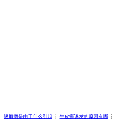
┆
银屑病是由于什么引起
┆
牛皮癣诱发的原因有哪
┆