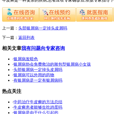
牛皮癣是一种复杂的疾病,患者应在专家确诊后,依据专家指导
上一篇：
头部银屑病一定掉头皮屑吗
下一篇：
返回列表
相关文章
我有问题向专家咨询
·
银屑病发暗色
·
银屑病协会免费救治的脓包型银屑病小女孩
·
头部银屑病一定掉头皮屑吗
·
银屑病可以外用的药物
·
有银屑病是一定有银屑病吗
热点关注
·
中药治疗牛皮癣的方法总结
·
牛皮癣患者能够生吃鸡蛋吗
·
银屑病是由于什么引起的