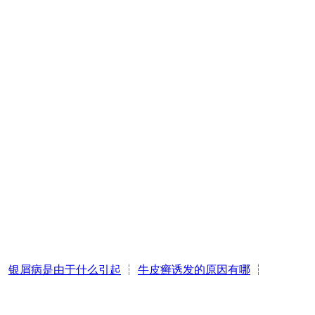
┆
银屑病是由于什么引起
┆
牛皮癣诱发的原因有哪
┆