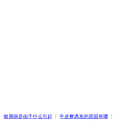
┆
银屑病是由于什么引起
┆
牛皮癣诱发的原因有哪
┆