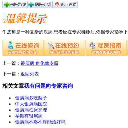
牛皮癣是一种复杂的疾病,患者应在专家确诊后,依据专家指导
上一篇：
银屑病 角化棘皮瘤
下一篇：
返回列表
相关文章
我有问题向专家咨询
·
银屑病多吃梨子
·
中大银屑病医院
·
银屑病临床护理
·
孕期有银屑病
·
银屑病不疼不痒能治好吗