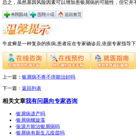
总之，虽然基因风险因素可以增加患银屑病的可能性，但它并
牛皮癣是一种复杂的疾病,患者应在专家确诊后,依据专家指导
上一篇：
银屑病不疼不痒能治好吗
下一篇：
返回列表
相关文章
我有问题向专家咨询
·
银屑病遗产吗
·
银屑病螺旋藻
·
振源片能治银屑病吗
·
银屑病有新生儿疫苗吗