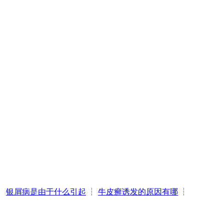
┆
银屑病是由于什么引起
┆
牛皮癣诱发的原因有哪
┆