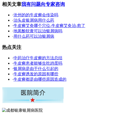
相关文章
我有问题向专家咨询
·
沧州的的牛皮癣会传染吗
·
治头皮银屑病用什么药
·
牛皮癣艾灸哪个穴位-牛皮癣艾灸治-愈了
·
地蒽酚软膏可以治银屑病吗
·
用什么药可以治银屑病
热点关注
·
中药治疗牛皮癣的方法总结
·
牛皮癣患者能够生吃鸡蛋吗
·
银屑病是由于什么引起的
·
牛皮癣诱发的原因有哪些
·
牛皮癣都是由哪些原因造成的