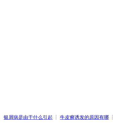
┆
银屑病是由于什么引起
┆
牛皮癣诱发的原因有哪
┆