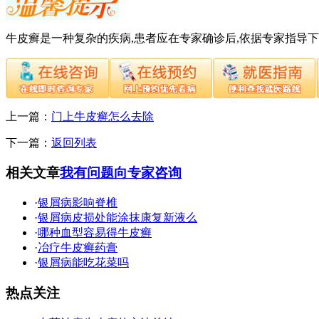
牛皮癣是一种复杂的疾病,患者应在专家确诊后,依据专家指导
上一篇：
门上牛皮癣怎么去除
下一篇：
返回列表
相关文章
我有问题向专家咨询
·
银屑病影响脊椎
·
银屑病皮损处能涂抹康复新液么
·
哪种血型容易得牛皮癣
·
冶疗牛皮癣药膏
·
银屑病能吃花菜吗
热点关注