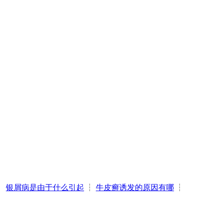
┆
银屑病是由于什么引起
┆
牛皮癣诱发的原因有哪
┆