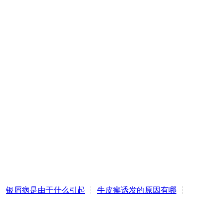
┆
银屑病是由于什么引起
┆
牛皮癣诱发的原因有哪
┆