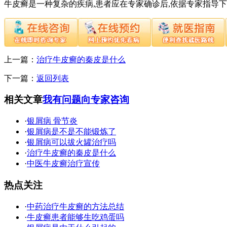
牛皮癣是一种复杂的疾病,患者应在专家确诊后,依据专家指导
上一篇：
治疗牛皮癣的秦皮是什么
下一篇：
返回列表
相关文章
我有问题向专家咨询
·
银屑病 骨节炎
·
银屑病是不是不能锻炼了
·
银屑病可以拔火罐治疗吗
·
治疗牛皮癣的秦皮是什么
·
中医牛皮癣治疗宣传
热点关注
·
中药治疗牛皮癣的方法总结
·
牛皮癣患者能够生吃鸡蛋吗