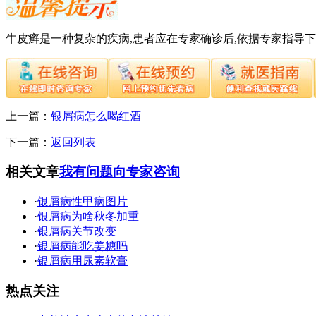
牛皮癣是一种复杂的疾病,患者应在专家确诊后,依据专家指导
上一篇：
银屑病怎么喝红酒
下一篇：
返回列表
相关文章
我有问题向专家咨询
·
银屑病性甲病图片
·
银屑病为啥秋冬加重
·
银屑病关节改变
·
银屑病能吃姜糖吗
·
银屑病用尿素软膏
热点关注