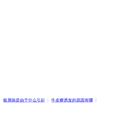
┆
银屑病是由于什么引起
┆
牛皮癣诱发的原因有哪
┆